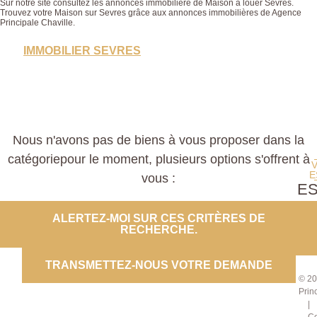
Sur notre site consultez les annonces immobilière de Maison à louer Sevres.
Trouvez votre Maison sur Sevres grâce aux annonces immobilières de Agence
Principale Chaville.
IMMOBILIER SEVRES
Nous n'avons pas de biens à vous proposer dans la
catégoriepour le moment, plusieurs options s'offrent à
E
vous :
E
PROP
ALERTEZ-MOI SUR CES CRITÈRES DE
RECHERCHE.
CO
TRANSMETTEZ-NOUS VOTRE DEMANDE
© 20
Prin