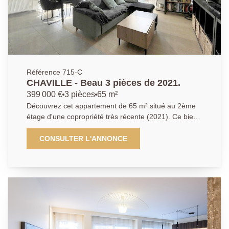
Référence 715-C
CHAVILLE - Beau 3 pièces de 2021.
399 000 €
3 pièces
65 m²
Découvrez cet appartement de 65 m² situé au 2ème
étage d'une copropriété très récente (2021). Ce bien,
idéalement exposé Sud-Est, comprend un séjour
spacieux avec une cuisine américaine aménagée et
CONSULTER L'ANNONCE
équipée, deux chambres avec placard, une grande
salle de bain et un WC indépendant. Profitez
également d'une terrasse d'environ 8m² et d'un
stationnement couvert. La copropriété offre un très
bon standing avec des fenêtres en PVC double
vitrage et des volets roulants électriques. À seulement
100 mètres des commerces, 1 minute des arrêts de
bus, 3 minutes des écoles (École élémentaire