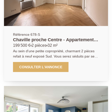
Référence 678-S
Chaville proche Centre - Appartement 2
pièces
199 500 €
2 pièces
32 m²
Au sein d'une petite copropriété, charmant 2 pièces
refait à neuf exposé Sud. Vous serez séduits par ses
belles prestations, sa luminosité et son plan parfait
proposant une grande pièce de vie avec cuisine
CONSULTER L'ANNONCE
ouverte, 1 chambre, 1 salle d'eau, WC et nombreux
rangements. Proche de toute commodités, avec de
faibles charges ce bien est idéal pour un premier
achat ou investissement locatif.