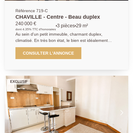
Référence 719-C
CHAVILLE - Centre - Beau duplex
240 000 €
3 pièces
29 m²
dont 4.35% TTC d'honoraires
Au sein d'un petit immeuble, charmant duplex,
climatisé. En très bon état, le bien est idéalement
situé, proche de toutes commodités et à environ 350
m de la gare Chaville-Rive-Droite. D'une surface de
CONSULTER L'ANNONCE
29, 05 m² carrez et 52,91 m² au sol, il se décompose
de la manière suivante : - Au 1er niveau, vous
trouverez un salon, une chambre, une cuisine fermée
ainsi qu'une salle d'eau et un WC. - Le second niveau
EXCLUSIF
offre une belle pièce de vie, une salle d'eau et un
second WC. Les entrées peuvent être indépendantes
Possibilité d'acheter également le RDC du bâtiment.
Nous savons que chaque projet est unique, c'est
pourquoi nous plaçons la relation humaine au centre
de notre démarche. Avec notre agence, vous
bénéficiez d'un réseau solide, d'une visibilité optimale
et d'un savoir-faire reconnu pour valoriser vos biens