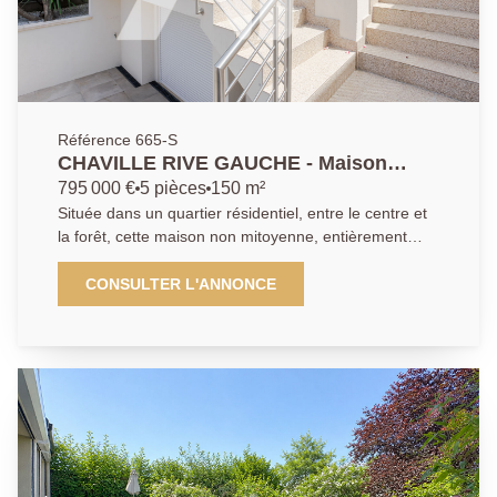
Référence 665-S
CHAVILLE RIVE GAUCHE - Maison
Familiale
795 000 €
5 pièces
150 m²
Située dans un quartier résidentiel, entre le centre et
la forêt, cette maison non mitoyenne, entièrement
rénovée en 2015 vous séduira par son état
impeccable et la qualité des prestations. Elle offre une
CONSULTER L'ANNONCE
agréable pièce de vie avec : séjour, cuisine ouverte,
salle à manger et espace bureau au rez-de-chaussée.
À l'étage, 3 chambres, toutes avec rangements
intégrés, salle de bains et salle de douche. En rez-de-
jardin : buanderie, grande pièce de rangement, loisirs.
Espace jardin et terrasse complètent cet ensemble.