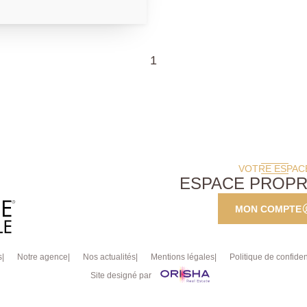
asse avec vue dégagée et
uipée, avec piano de
eux chambres, dont une
u pouvant également faire
1
vec douche à l'italienne et
t d'un vaste espace de
 équipé de la climatisation
timal.
VOTRE ESPAC
ESPACE PROPR
MON COMPTE
s
Notre agence
Nos actualités
Mentions légales
Politique de confident
Site designé par