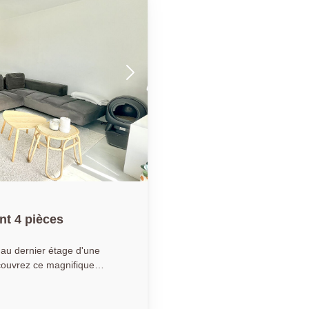
t 4 pièces
 au dernier étage d'une
ouvrez ce magnifique
s une impasse, à quelques
rez séduit par sa superbe
ès belle hauteur sous