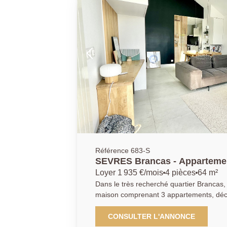
Référence 683-S
SEVRES Brancas - Appartemen
Loyer 1 935 €/mois
4 pièces
64 m²
Dans le très recherché quartier Brancas,
maison comprenant 3 appartements, déc
appartement meublé, situé au calme dan
minutes du Parc de Saint Cloud. Vous se
CONSULTER L'ANNONCE
pièce de vie, baignée de lumière, avec tr