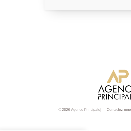
plafond, prolongé par une agréable terr
une cuisine entièrement aménagée et éq
cuisson. L'espace nuit se compose de d
avec de nombreux rangements, un burea
office de chambre bébé, une salle d'eau a
WC séparés. Vous bénéficierez égalemen
stockage sous combles. L'appartement est
dans toutes les pièces pour un confort op
© 2026 Agence Principale
Contactez-nou