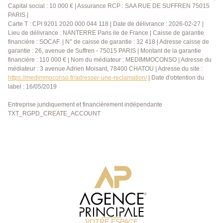
garantissant une connexion internet rapide. Situé à
Capital social : 10 000 € | Assurance RCP : SAA RUE DE SUFFREN 75015
proximité de plusieurs établissements scolaires (tels
PARIS |
que l'institut privée Saint Thomas de Villeneuve), cet
Carte T : CPI 9201 2020 000 044 118 | Date de délivrance : 2026-02-27 |
appartement est parfait pour les familles. Vous
Lieu de délivrance : NANTERRE Paris ile de France | Caisse de garantie
financière : SOCAF. | N° de caisse de garantie : 32 418 | Adresse caisse de
trouverez également des commodités à proximité, y
garantie : 26, avenue de Suffren - 75015 PARIS | Montant de la garantie
compris boulangeries, supermarchés ou pharmacies.
financière : 110 000 € | Nom du médiateur : MEDIMMOCONSO | Adresse du
La station Chaville-Rive-Gauche est facilement
médiateur : 3 avenue Adrien Moisant, 78400 CHATOU | Adresse du site :
accessible, ou bien le RER C et la gare Rive droite
https://medimmoconso.fr/adresser-une-reclamation/
| Date d'obtention du
avec quelques minutes de marche supplémentaire
label : 16/05/2019
facilitant vos déplacements. Ancrée au coeur de
Entreprise juridiquement et financièrement indépendante
Chaville, entre Versailles et Boulogne-Billancourt,
TXT_RGPD_CREATE_ACCOUNT
notre agence bénéficie d'une parfaite connaissance
du marché local et des spécificités de chaque quartier.
Notre équipe de conseillers passionnés met un point
d'honneur à offrir un accompagnement personnalisé,
fondé sur l'écoute, la transparence et la réactivité.
Nous savons que chaque projet est unique, c'est
pourquoi nous plaçons la relation humaine au centre
de notre démarche. Que vous soyez acquéreur,
vendeur ou bailleur, notre mission : vous guider avec
sérénité dans toutes les étapes de votre projet
immobilier, en vous apportant des conseils sur
VOTRE ESPACE