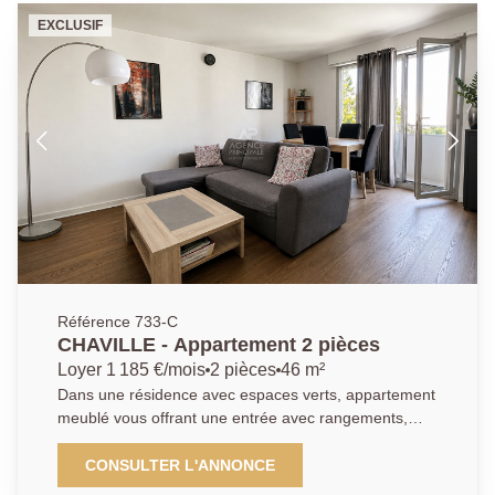
EXCLUSIF
Référence 733-C
CHAVILLE - Appartement 2 pièces
Loyer 1 185 €/mois
2 pièces
46 m²
Dans une résidence avec espaces verts, appartement
meublé vous offrant une entrée avec rangements,
une belle pièce de vie donnant sur balcon, une cuisine
ouverte aménagée et équipée, une chambre, une
CONSULTER L'ANNONCE
salle d'eau et WC séparés. Une cave et une place de