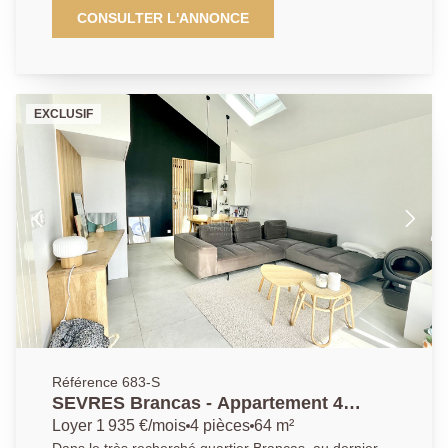
proposant une grande pièce de vie avec cuisine
CONSULTER L'ANNONCE
ouverte, 1 chambre, 1 salle d'eau, WC et nombreux
rangements. Proche de toute commodités, avec de
faibles charges ce bien est idéal pour un premier
achat ou investissement locatif.
EXCLUSIF
Référence 683-S
SEVRES Brancas - Appartement 4
pièces
Loyer 1 935 €/mois
4 pièces
64 m²