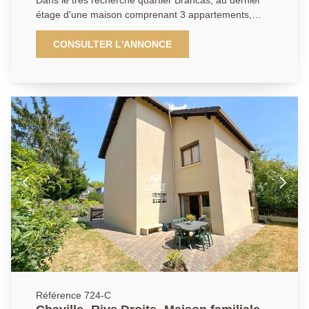
Dans le très recherché quartier Brancas, au dernier
étage d'une maison comprenant 3 appartements,
découvrez ce magnifique appartement meublé, situé
au calme dans une impasse, à quelques minutes du
CONSULTER L'ANNONCE
Parc de Saint Cloud. Vous serez séduit par sa
superbe pièce de vie, baignée de lumière, avec très
belle hauteur sous plafond, prolongé par une
agréable terrasse avec vue dégagée et une cuisine
entièrement aménagée et équipée, avec piano de
cuisson. L'espace nuit se compose de deux
chambres, dont une avec de nombreux rangements,
un bureau pouvant également faire office de chambre
bébé, une salle d'eau avec douche à l'italienne et WC
séparés. Vous bénéficierez également d'un vaste
espace de stockage sous combles. L'appartement est
équipé de la climatisation dans toutes les pièces pour
un confort optimal.
Référence 724-C