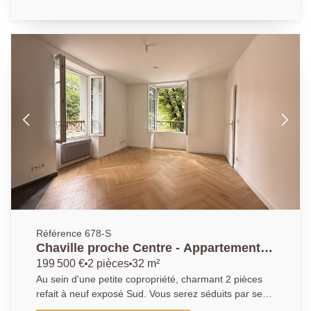
parking en sous-sol complètent le tout.
Référence 678-S
Chaville proche Centre - Appartement 2
pièces
199 500 €
2 pièces
32 m²
Au sein d'une petite copropriété, charmant 2 pièces
refait à neuf exposé Sud. Vous serez séduits par ses
belles prestations, sa luminosité et son plan parfait